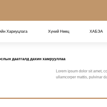
ийн Хариуцлага
Хүний Нөөц
ХАБЭА
ослын даатгалд дахин хамрууллаа
Lorem ipsum dolor sit amet, cons
ullamcorper mattis, pulvinar d