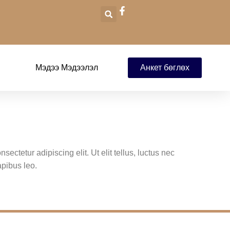
Мэдээ Мэдээлэл
Анкет бөглөх
ectetur adipiscing elit. Ut elit tellus, luctus nec
apibus leo.