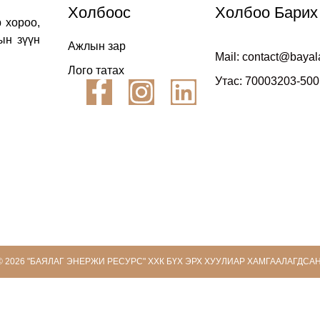
Холбоос
Холбоо Барих
р хороо,
ын зүүн
Ажлын зар
Mail: contact@bayal
Лого татах
Утас: 70003203-500
© 2026 "БАЯЛАГ ЭНЕРЖИ РЕСУРС" ХХК БҮХ ЭРХ ХУУЛИАР ХАМГААЛАГДСАН