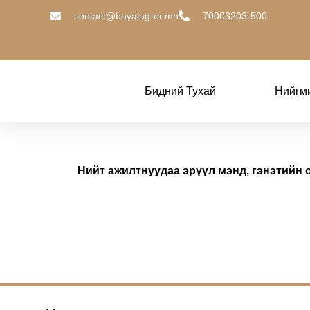
contact@bayalag-er.mn
70003203-500
Бидний Тухай
Нийгм
Нийт ажилтнуудаа эрүүл мэнд, гэнэтийн 