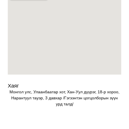
Хаяг
Монгол улс, Улаанбаатар хот, Хан-Уул дүүрэг, 18-р хороо,
Нарантуул тауэр, 3 давхар /Гэгээнтэн цогцолборын зүүн
урд талд/