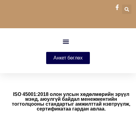
Анкет бөглөх
ISO 45001:2018 олон улсын хөдөлмөрийн эрүүл
мэнд, аюулгүй байдал менежментийн
тогтолцооны стандартыг амжилттай нэвтрүүлж,
сертификатаа гардан авлаа.