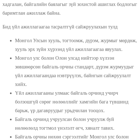
хадгалан, байгалийн баялагыг зүй зохистой ашиглах бодлогыг
баримтлан ажиллаж байна.
Бид үйл ажиллагаагаа тасралтгүй сайжруулахын тулд
Монгол Улсын хууль, тогтоомж, дүрэм, журмыг мөрдөж,
хууль эрх зүйн хүрээнд үйл ажиллагаагаа явуулах.
Монгол улс болон Олон улсад нийтээр хүлээн
зөвшөөрсөн байгаль орчны стандарт, дүрэм журмуудыг
үйл ажиллагаандаа нэвтрүүлэх, байнгын сайжруулалт
хийх.
Үйл ажиллагааны улмаас байгаль орчинд учирч
болзошгүй сөрөг нөлөөллийг хамгийн бага түвшинд
барьж, үр дагавруудыг урьдчилан тооцох.
Байгаль орчинд учруулсан болон учруулж буй
нөлөөлөлд тогтмол үнэлэлт өгч, хяналт тавих.
Байгаль орчны нөхөн сэргээлтийг Монгол улс болон