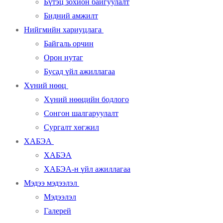
Бүтэц зохион байгуулалт
Бидний амжилт
Нийгмийн хариуцлага
Байгаль орчин
Орон нутаг
Бусад үйл ажиллагаа
Хүний нөөц
Хүний нөөцийн бодлого
Сонгон шалгаруулалт
Сургалт хөгжил
ХАБЭА
ХАБЭА
ХАБЭА-н үйл ажиллагаа
Мэдээ мэдээлэл
Мэдээлэл
Галерей