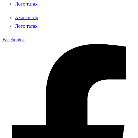
Лого татах
Ажлын зар
Лого татах
Facebook-f