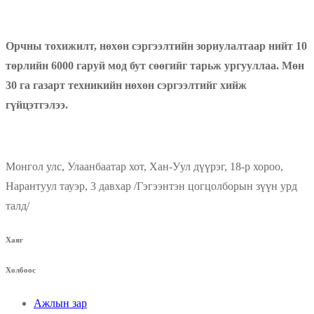
Орчны тохижилт, нөхөн сэргээлтийн зориулалтаар нийт 10
төрлийн 6000 гаруй мод бут сөөгийг тарьж ургууллаа. Мөн
30 га газарт техникийн нөхөн сэргээлтийг хийж
гүйцэтгэлээ.
Монгол улс, Улаанбаатар хот, Хан-Уул дүүрэг, 18-р хороо,
Нарантуул тауэр, 3 давхар /Гэгээнтэн цогцолборын зүүн урд
талд/
Хаяг
Холбоос
Ажлын зар