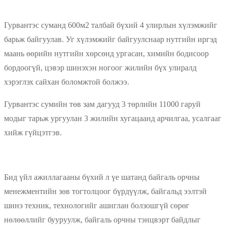
Гурвантэс суманд 600м2 талбай бүхий 4 улирлын хүлэмжийг
барьж байгуулав. Уг хүлэмжийг байгуулснаар нутгийн иргэд
маань өөрийн нутгийн хөрсөнд ургасан, химийн бодисоор
бордоогүй, цэвэр шинэхэн ногоог жилийн бүх улиралд
хэрэглэх сайхан боломжтой болжээ.
Гурвантэс сумийн төв зам дагууд 3 төрлийн 11000 гаруй
модыг тарьж ургуулан 3 жилийн хугацаанд арчилгаа, усалгааг
хийж гүйцэтгэв.
Бид үйл ажиллагааны бүхий л үе шатанд байгаль орчны
менежментийн зөв тогтолцоог бүрдүүлж, байгальд ээлтэй
шинэ техник, технологийг ашиглан болзошгүй сөрөг
нөлөөллийг бууруулж, байгаль орчны тэнцвэрт байдлыг