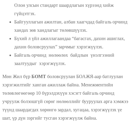
Олон улсын стандарт шаардлагын хүрээнд хийж
гүйцэтгэх.
Байгууллагын ажилтан, албан хаагчдад байгаль орчинд
хандах зөв хандлагыг төлөвшүүлэх.
Бүхий л үйл ажиллагаандаа “багасгах, дахин ашиглах,
дахин боловсруулах” зарчмыг хэрэгжүүлэх.
Байгаль орчинд нөлөөлөх байдлын үнэлгээний
заалтуудыг хэрэгжүүлэх.
Мөн Жил бүр
БОМТ
боловсруулан БОАЖЯ-аар батлуулан
хэрэгжилтийг ханган ажиллаж байна. Менежментийн
төлөвлөгөөгөөр 10 бүрэлдэхүүн хэсэгт байгаль орчинд
учруулж болзошгүй сөрөг нөлөөллийг бууруулах арга хэмжээ
түүнд шаардагдах хөрөнгө зардал, хугацаа, хэрэгжүүлэх үе
шат, үр дүн зэргийг тусган хэрэгжүүлж байна.