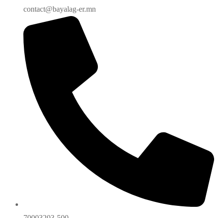
contact@bayalag-er.mn
70003203-500