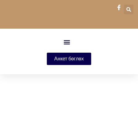
Анкет бөглөх