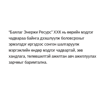
СОНГОН ШАЛГАРУУЛАЛТ
“Баялаг Энержи Ресурс” ХХК нь өөрийн мэдлэг
чадвараа байнга дээшлүүлж боловсрохыг
эрмэлздэг иргэдээс сонгон шалгаруулж
мэргэжлийн өндөр мэдлэг чадвартай, зөв
хандлага, төлөвшилтэй ажилтан авч ажиллуулах
зарчмыг баримтална.
Цалин хөлсний багц
Жил бүр өсөн нэмэгдэх цалингийн системтэй
Нэмэгдэл хөлс/Шөнийн болон илүү цаг/
Нэмэгдэл/Хэвийн бусын нэмэгдэл, ур
чадварын нэмэгдэл, удаан жилийн нэмэгдэл/