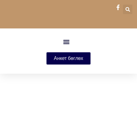
Анкет бөглөх